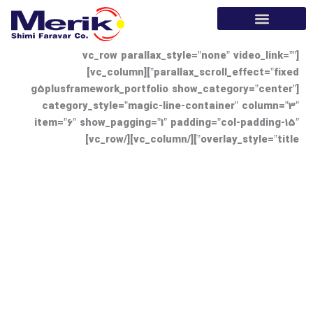
[vc_row parallax_style=”none” video
parallax_scroll_effect=”fixed”][vc_column]
[g5plusframework_portfolio show_category=”
category_style=”magic-line-container” co
item=”6″ show_pagging=”1″ padding=”col-pad
overlay_style=”title”][/v